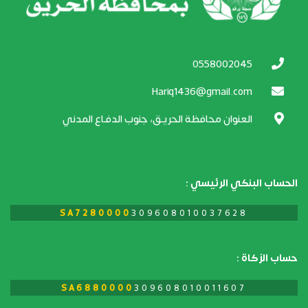
0558002045
Hariq1436@gmail.com
العنوان محافظة الحريـق، جنوب الدفـاع المدني
الحساب البنكي الرئيسي :
SA7280000
309608010037628​​
حساب الزكاة :
SA6880000
309608010011607