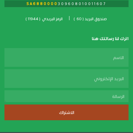
SA6880000
309608010011607
صندوق البريد ( 60 ) | الرمز البريدي ( 11944 )
اترك لنا رسالتك هنا
Name
Email
massage
الاشتراك