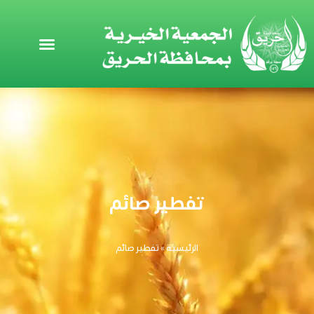
خطي
لى
لمحتوى
تفطير صائم
الرئيسية
»
تفطير صائم