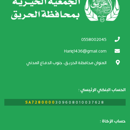
0558002045
Hariq1436@gmail.com
العنوان محافظة الحريـق، جنوب الدفـاع المدني
الحساب البنكي الرئيسي :
SA7280000
309608010037628​​
حساب الزكاة :