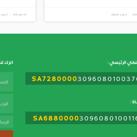
لا توجد تعليقات
20 مايو، 2020
لا توجد 
نكي الرئيسي :
اترك لن
SA7280000
3096080100376
Name
Email
ة :
SA6880000
309608010011
assage