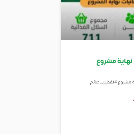
نهاية مشروع
ية مشروع #تفطير_صائم