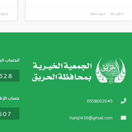
27 أبريل، 2021
لا توجد تعليقات
25 مايو، 2020
الحساب الب
28​​
حساب الزكا
0558002045
607
Hariq1436@gmail.com