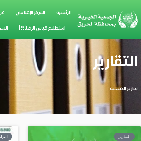
خطي
الرئسية
المركز الإعلامي
عن
لى
لمحتوى
استطلاع قياس الرضا￼
الشك
التقارير
تقارير الجمعية
التقارير
البرا